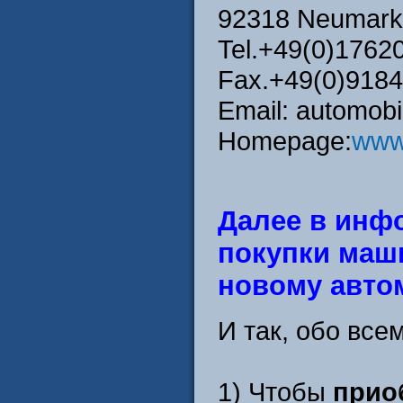
92318 Neumar
Tel.+49(0)1762
Fax.+49(0)918
Email: automob
Homepage:
www.
Далее в инф
покупки маши
новому авт
И так, обо все
1) Чтобы
прио