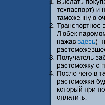
Выслать покупа
техпаспорт) и 
таможенную оч
Транспортное с
Любек паромом
нажав
здесь
) 
растоможевше
Получатель за
растоможку с п
После чего в 
растоможки бу
который при п
оплатить.