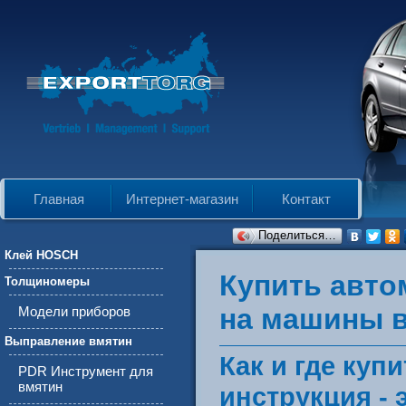
Главная
Интернет-магазин
Контакт
Поделиться…
Клей HOSCH
Купить авто
Толщиномеры
на машины в
Модели приборов
Выправление вмятин
Как и где куп
PDR Инструмент для
вмятин
инструкция -