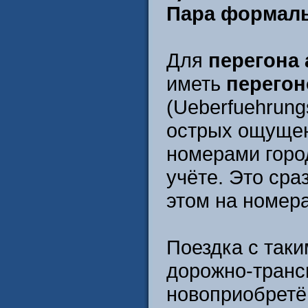
Пара формаль
Для
перегона
иметь
перегон
(Ueberfuehrun
острых ощущен
номерами город
учёте. Это сра
этом на номера
Поездка с таки
дорожно-транс
новоприобретё