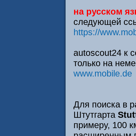
на русском я
следующей сс
https://www.mob
autoscout24 к 
только на нем
www.mobile.de
Для поиска в р
Штутгарта
Stut
примеру, 100 к
расширенным 