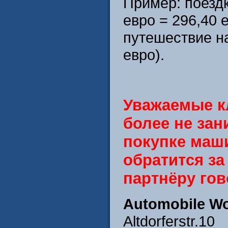
Пример: поездк
евро = 296,40 
путешествие н
евро).
Уважаемые к
более не за
покупке маш
обратится за
партнёру гов
Automobile Wo
Altdorferstr.10