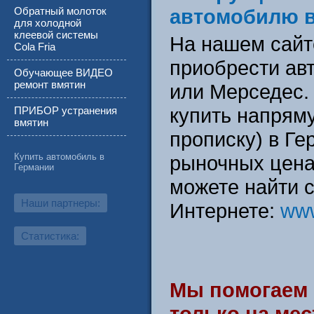
Обратный молоток
автомобилю в
для холодной
клеевой системы
На нашем сайте
Cola Fria
приобрести ав
Обучающее ВИДЕО
ремонт вмятин
или Мерседес.
купить напрям
ПРИБОР устранения
вмятин
прописку) в Г
Купить автомобиль в
рыночных цена
Германии
можете найти 
Наши партнеры:
Интернете:
www
Статистика:
Мы помогаем
только на мес