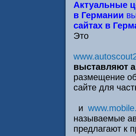
Актуальные 
в Германии
вы
сайтах в Гер
Это
www.autoscout
выставляют а
размещение о
сайте для час
и
www.mobile
называемые ав
предлагают к п