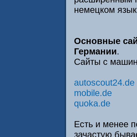
немецком язык
Основные сай
Германии
.
Сайты с машин
autoscout24.de
mobile.de
quoka.de
Есть и менее 
зачастую быва